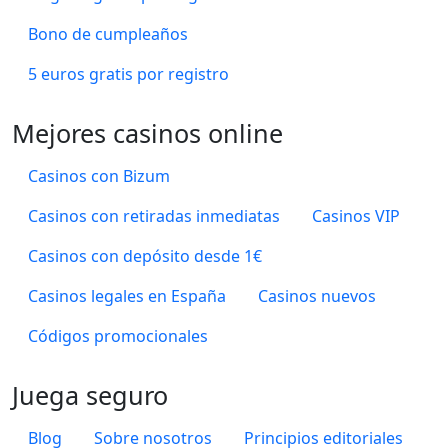
Bono de cumpleaños
5 euros gratis por registro
Mejores casinos online
Casinos con Bizum
Casinos con retiradas inmediatas
Casinos VIP
Casinos con depósito desde 1€
Casinos legales en España
Casinos nuevos
Códigos promocionales
Juega seguro
Blog
Sobre nosotros
Principios editoriales