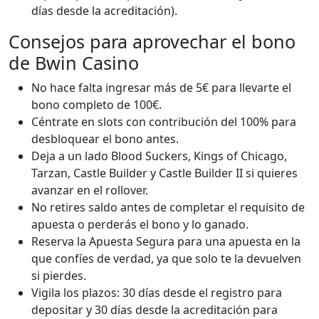
días desde la acreditación).
Consejos para aprovechar el bono
de Bwin Casino
No hace falta ingresar más de 5€ para llevarte el
bono completo de 100€.
Céntrate en slots con contribución del 100% para
desbloquear el bono antes.
Deja a un lado Blood Suckers, Kings of Chicago,
Tarzan, Castle Builder y Castle Builder II si quieres
avanzar en el rollover.
No retires saldo antes de completar el requisito de
apuesta o perderás el bono y lo ganado.
Reserva la Apuesta Segura para una apuesta en la
que confíes de verdad, ya que solo te la devuelven
si pierdes.
Vigila los plazos: 30 días desde el registro para
depositar y 30 días desde la acreditación para