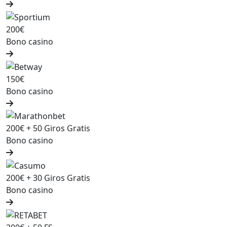
200€
Bono casino
150€
Bono casino
200€ + 50 Giros Gratis
Bono casino
200€ + 30 Giros Gratis
Bono casino