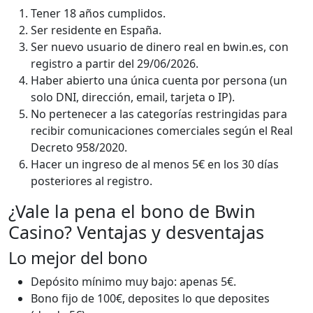
Tener 18 años cumplidos.
Ser residente en España.
Ser nuevo usuario de dinero real en bwin.es, con
registro a partir del 29/06/2026.
Haber abierto una única cuenta por persona (un
solo DNI, dirección, email, tarjeta o IP).
No pertenecer a las categorías restringidas para
recibir comunicaciones comerciales según el Real
Decreto 958/2020.
Hacer un ingreso de al menos 5€ en los 30 días
posteriores al registro.
¿Vale la pena el bono de Bwin
Casino? Ventajas y desventajas
Lo mejor del bono
Depósito mínimo muy bajo: apenas 5€.
Bono fijo de 100€, deposites lo que deposites