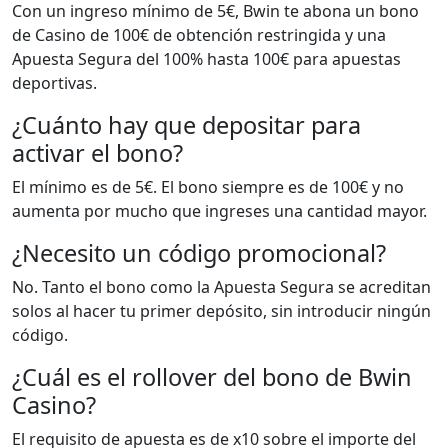
Con un ingreso mínimo de 5€, Bwin te abona un bono
de Casino de 100€ de obtención restringida y una
Apuesta Segura del 100% hasta 100€ para apuestas
deportivas.
¿Cuánto hay que depositar para
activar el bono?
El mínimo es de 5€. El bono siempre es de 100€ y no
aumenta por mucho que ingreses una cantidad mayor.
¿Necesito un código promocional?
No. Tanto el bono como la Apuesta Segura se acreditan
solos al hacer tu primer depósito, sin introducir ningún
código.
¿Cuál es el rollover del bono de Bwin
Casino?
El requisito de apuesta es de x10 sobre el importe del