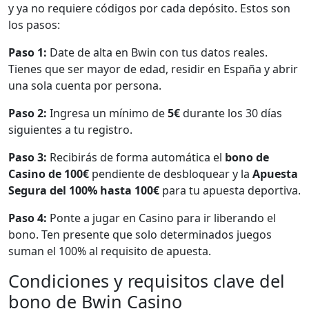
y ya no requiere códigos por cada depósito. Estos son
los pasos:
Paso 1:
Date de alta en Bwin con tus datos reales.
Tienes que ser mayor de edad, residir en España y abrir
una sola cuenta por persona.
Paso 2:
Ingresa un mínimo de
5€
durante los 30 días
siguientes a tu registro.
Paso 3:
Recibirás de forma automática el
bono de
Casino de 100€
pendiente de desbloquear y la
Apuesta
Segura del 100% hasta 100€
para tu apuesta deportiva.
Paso 4:
Ponte a jugar en Casino para ir liberando el
bono. Ten presente que solo determinados juegos
suman el 100% al requisito de apuesta.
Condiciones y requisitos clave del
bono de Bwin Casino