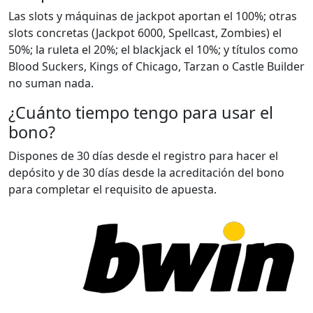
Las slots y máquinas de jackpot aportan el 100%; otras
slots concretas (Jackpot 6000, Spellcast, Zombies) el
50%; la ruleta el 20%; el blackjack el 10%; y títulos como
Blood Suckers, Kings of Chicago, Tarzan o Castle Builder
no suman nada.
¿Cuánto tiempo tengo para usar el
bono?
Dispones de 30 días desde el registro para hacer el
depósito y de 30 días desde la acreditación del bono
para completar el requisito de apuesta.