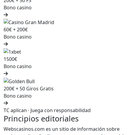
200€ + 50 FS
Bono casino
60€ + 200€
Bono casino
1500€
Bono casino
200€ + 50 Giros Gratis
Bono casino
TC aplican · Juega con responsabilidad
Principios editoriales
Webscasinos.com es un sitio de información sobre