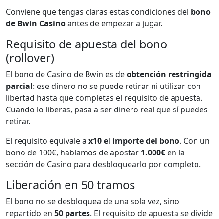
Conviene que tengas claras estas condiciones del
bono
de Bwin Casino
antes de empezar a jugar.
Requisito de apuesta del bono
(rollover)
El bono de Casino de Bwin es de
obtención restringida
parcial
: ese dinero no se puede retirar ni utilizar con
libertad hasta que completas el requisito de apuesta.
Cuando lo liberas, pasa a ser dinero real que sí puedes
retirar.
El requisito equivale a
x10 el importe del bono
. Con un
bono de 100€, hablamos de apostar
1.000€
en la
sección de Casino para desbloquearlo por completo.
Liberación en 50 tramos
El bono no se desbloquea de una sola vez, sino
repartido en
50 partes
. El requisito de apuesta se divide