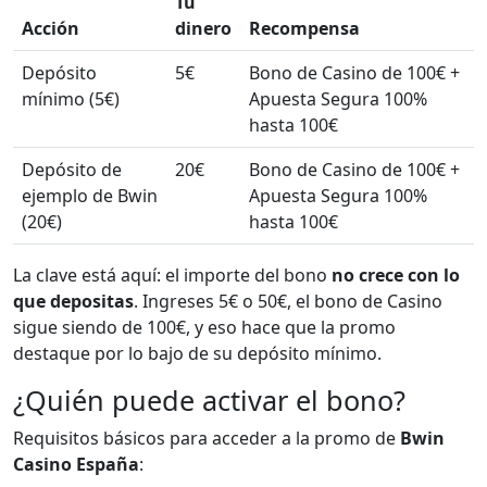
Tu
Acción
dinero
Recompensa
Depósito
5€
Bono de Casino de 100€ +
mínimo (5€)
Apuesta Segura 100%
hasta 100€
Depósito de
20€
Bono de Casino de 100€ +
ejemplo de Bwin
Apuesta Segura 100%
(20€)
hasta 100€
La clave está aquí: el importe del bono
no crece con lo
que depositas
. Ingreses 5€ o 50€, el bono de Casino
sigue siendo de 100€, y eso hace que la promo
destaque por lo bajo de su depósito mínimo.
¿Quién puede activar el bono?
Requisitos básicos para acceder a la promo de
Bwin
Casino España
: