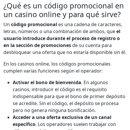
¿Qué es un código promocional en
un casino online y para qué sirve?
Un
código promocional
es una cadena de caracteres,
letras, números o una combinación de ambos, que
el
usuario introduce durante el proceso de registro o
en la sección de promociones
de su cuenta para
desbloquear una oferta que no estaría disponible sin él.
En los casinos online, los códigos promocionales
cumplen varias funciones según el operador:
Activar el bono de bienvenida
. En algunos
casinos, introducir el código es el requisito
indispensable para que el bono de primer depósito
se acredite. Sin el código, el depósito se procesa
pero no genera ninguna bonificación.
Acceder a una oferta exclusiva de un canal
específico
. Los operadores suelen trabajar con