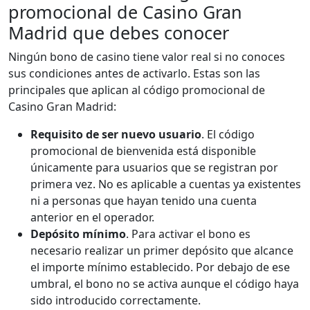
promocional de Casino Gran
Madrid que debes conocer
Ningún bono de casino tiene valor real si no conoces
sus condiciones antes de activarlo. Estas son las
principales que aplican al código promocional de
Casino Gran Madrid:
Requisito de ser nuevo usuario
. El código
promocional de bienvenida está disponible
únicamente para usuarios que se registran por
primera vez. No es aplicable a cuentas ya existentes
ni a personas que hayan tenido una cuenta
anterior en el operador.
Depósito mínimo
. Para activar el bono es
necesario realizar un primer depósito que alcance
el importe mínimo establecido. Por debajo de ese
umbral, el bono no se activa aunque el código haya
sido introducido correctamente.