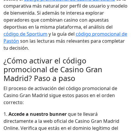
comparativa más natural por perfil de usuario y modelo
de bienvenida. Si además te interesa explorar
operadores que combinan casino con apuestas
deportivas en la misma plataforma, el análisis del
código de Sportium
y la guía del
código promocional de
Pastón
son las lecturas más relevantes para completar
tu decisión.
¿Cómo activar el código
promocional de Casino Gran
Madrid? Paso a paso
El proceso de activación del código promocional de
Casino Gran Madrid sigue estos pasos en el orden
correcto:
1.
Accede a nuestro bunner
que te llevará
directamente a la web oficial de Casino Gran Madrid
Online. Verifica que estás en el dominio legítimo del