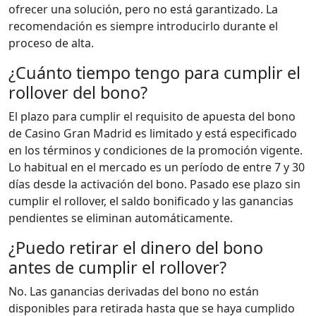
ofrecer una solución, pero no está garantizado. La
recomendación es siempre introducirlo durante el
proceso de alta.
¿Cuánto tiempo tengo para cumplir el
rollover del bono?
El plazo para cumplir el requisito de apuesta del bono
de Casino Gran Madrid es limitado y está especificado
en los términos y condiciones de la promoción vigente.
Lo habitual en el mercado es un período de entre 7 y 30
días desde la activación del bono. Pasado ese plazo sin
cumplir el rollover, el saldo bonificado y las ganancias
pendientes se eliminan automáticamente.
¿Puedo retirar el dinero del bono
antes de cumplir el rollover?
No. Las ganancias derivadas del bono no están
disponibles para retirada hasta que se haya cumplido