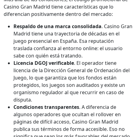
Casino Gran Madrid tiene características que lo
diferencian positivamente dentro del mercado:
Respaldo de una marca consolidada
. Casino Gran
Madrid tiene una trayectoria de décadas en el
juego presencial en España. Esa reputación
traslada confianza al entorno online: el usuario
sabe con quién está tratando.
Licencia DGOJ verificable
. El operador tiene
licencia de la Dirección General de Ordenación del
Juego, lo que garantiza que los fondos están
protegidos, los juegos son auditados y existe un
organismo regulador al que recurrir en caso de
disputa.
Condiciones transparentes
. A diferencia de
algunos operadores que ocultan el rollover en
páginas de difícil acceso, Casino Gran Madrid
publica sus términos de forma accesible. Eso no
significa que sean los más favorables del mercado,