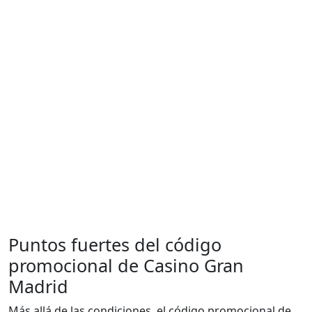
Puntos fuertes del código
promocional de Casino Gran
Madrid
Más allá de las condiciones, el código promocional de