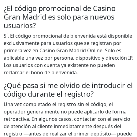
¿El código promocional de Casino
Gran Madrid es solo para nuevos
usuarios?
Sí. El código promocional de bienvenida está disponible
exclusivamente para usuarios que se registran por
primera vez en Casino Gran Madrid Online. Solo es
aplicable una vez por persona, dispositivo y dirección IP.
Los usuarios con cuenta ya existente no pueden
reclamar el bono de bienvenida.
¿Qué pasa si me olvido de introducir el
código durante el registro?
Una vez completado el registro sin el código, el
operador generalmente no puede aplicarlo de forma
retroactiva. En algunos casos, contactar con el servicio
de atención al cliente inmediatamente después del
registro —antes de realizar el primer depósito— puede