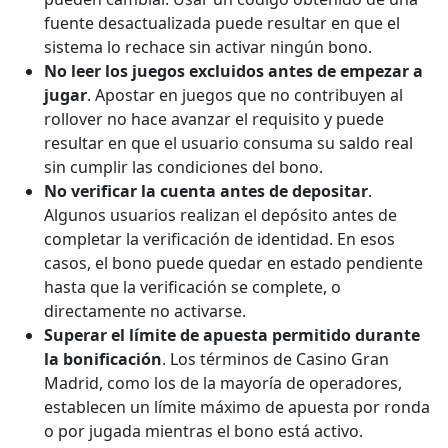
fuente desactualizada puede resultar en que el
sistema lo rechace sin activar ningún bono.
No leer los juegos excluidos antes de empezar a
jugar
. Apostar en juegos que no contribuyen al
rollover no hace avanzar el requisito y puede
resultar en que el usuario consuma su saldo real
sin cumplir las condiciones del bono.
No verificar la cuenta antes de depositar
.
Algunos usuarios realizan el depósito antes de
completar la verificación de identidad. En esos
casos, el bono puede quedar en estado pendiente
hasta que la verificación se complete, o
directamente no activarse.
Superar el límite de apuesta permitido durante
la bonificación
. Los términos de Casino Gran
Madrid, como los de la mayoría de operadores,
establecen un límite máximo de apuesta por ronda
o por jugada mientras el bono está activo.