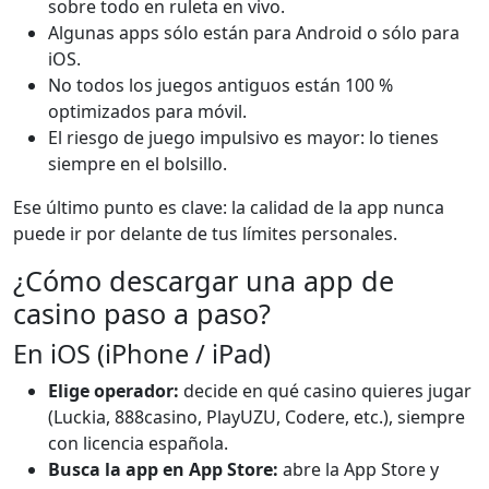
sobre todo en ruleta en vivo.
Algunas apps sólo están para Android o sólo para
iOS.
No todos los juegos antiguos están 100 %
optimizados para móvil.
El riesgo de juego impulsivo es mayor: lo tienes
siempre en el bolsillo.
Ese último punto es clave: la calidad de la app nunca
puede ir por delante de tus límites personales.
¿Cómo descargar una app de
casino paso a paso?
En iOS (iPhone / iPad)
Elige operador:
decide en qué casino quieres jugar
(Luckia, 888casino, PlayUZU, Codere, etc.), siempre
con licencia española.
Busca la app en App Store:
abre la App Store y