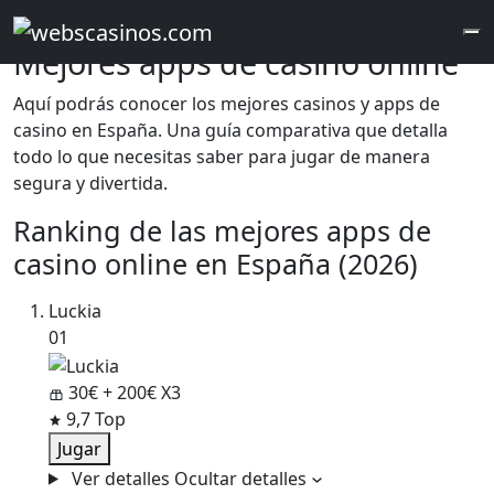
Inicio
Top Mejores Casinos Online en España 2026
Mejores apps de casino online
Aquí podrás conocer los mejores casinos y apps de
casino en España. Una guía comparativa que detalla
todo lo que necesitas saber para jugar de manera
segura y divertida.
Ranking de las mejores apps de
casino online en España (2026)
Luckia
01
30€ + 200€ X3
9,7
Top
Jugar
Ver detalles
Ocultar detalles