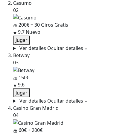
Casumo
02
200€ + 30 Giros Gratis
9,7
Nuevo
Jugar
Ver detalles
Ocultar detalles
Betway
03
150€
9,6
Jugar
Ver detalles
Ocultar detalles
Casino Gran Madrid
04
60€ + 200€