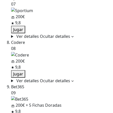
07
200€
9,8
Jugar
Ver detalles
Ocultar detalles
Codere
08
200€
9,8
Jugar
Ver detalles
Ocultar detalles
Bet365
09
200€ + 5 Fichas Doradas
9,8