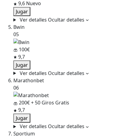
9,6
Nuevo
Jugar
Ver detalles
Ocultar detalles
Bwin
05
100€
9,7
Jugar
Ver detalles
Ocultar detalles
Marathonbet
06
200€ + 50 Giros Gratis
9,7
Jugar
Ver detalles
Ocultar detalles
Sportium