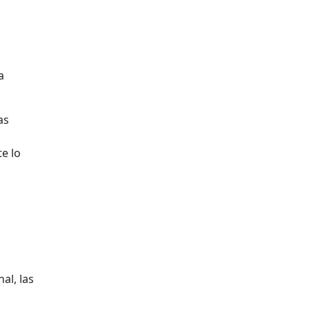
a
as
te lo
al, las