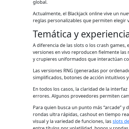
global.
Actualmente, el Blackjack online vive un nue
reglas personalizables que permiten elegir 
Temática y experiencia
A diferencia de las slots o los crash games, 
versiones en vivo reproducen fielmente las 
y crupieres uniformados que interactúan co
Las versiones RNG (generadas por ordenador
simplificados, botones de acción intuitivos y
En todos los casos, la claridad de la interfaz
errores. Algunos proveedores permiten camb
Para quien busca un punto más “arcade” y d
rondas ultra rápidas, cashout en tiempo real
visual y la variedad de funciones, las
slots d
entre títulos por volatilidad, bonos y rondas