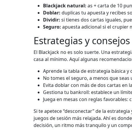
Blackjack natural:
as + carta de 10 punt
Doblar:
duplicas tu apuesta y recibes s
Dividir:
si tienes dos cartas iguales, p
Seguro:
apuesta adicional si el crupier 
Estrategias y consejos
El Blackjack no es solo suerte. Una estrateg
casa al mínimo. Aquí algunas recomendacio
Aprende la tabla de estrategia básica y 
No tomes el seguro, a menos que seas u
Evita doblar con más de dos cartas en la
Gestiona tu bankroll: establece un límit
Juega en mesas con reglas favorables: cr
Si te apetece “desconectar” de la estrategia
juegos de sesión más relajada. Ahí es donde
decisión, un ritmo más tranquilo y un comp