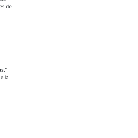
es de
s.”
e la