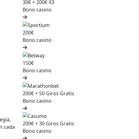
30€ + 200€ X3
Bono casino
200€
Bono casino
150€
Bono casino
200€ + 50 Giros Gratis
Bono casino
egia,
200€ + 30 Giros Gratis
en cada
Bono casino