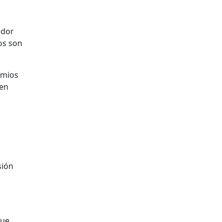
ador
gos son
emios
 en
sión
que