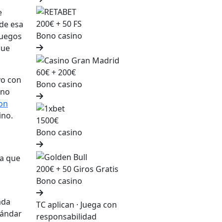
e
200€ + 50 FS
de esa
Bono casino
juegos
que
60€ + 200€
vo con
Bono casino
ino
con
ino.
1500€
Bono casino
da que
200€ + 50 Giros Gratis
s
Bono casino
ada
TC aplican · Juega con
tándar
responsabilidad