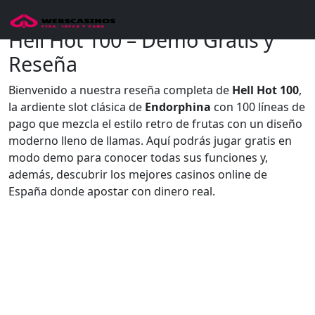
Inicio
Juegos de casino gratis
Slots gratis
Hell Hot 100 – Demo Gratis y
Reseña
Bienvenido a nuestra reseña completa de
Hell Hot 100
,
la ardiente slot clásica de
Endorphina
con 100 líneas de
pago que mezcla el estilo retro de frutas con un diseño
moderno lleno de llamas. Aquí podrás jugar gratis en
modo demo para conocer todas sus funciones y,
además, descubrir los mejores casinos online de
España donde apostar con dinero real.