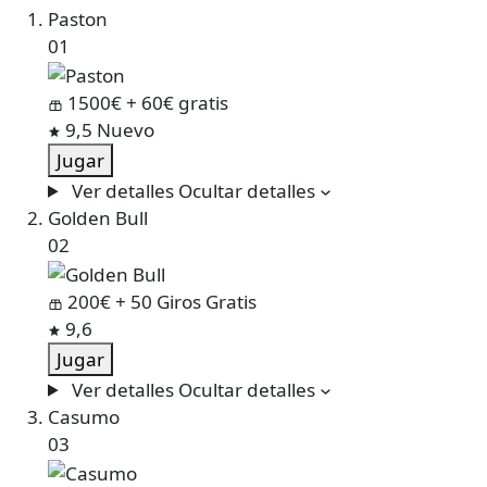
Paston
01
1500€ + 60€ gratis
9,5
Nuevo
Jugar
Ver detalles
Ocultar detalles
Golden Bull
02
200€ + 50 Giros Gratis
9,6
Jugar
Ver detalles
Ocultar detalles
Casumo
03