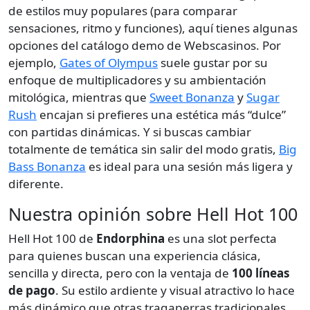
de estilos muy populares (para comparar
sensaciones, ritmo y funciones), aquí tienes algunas
opciones del catálogo demo de Webscasinos. Por
ejemplo,
Gates of Olympus
suele gustar por su
enfoque de multiplicadores y su ambientación
mitológica, mientras que
Sweet Bonanza
y
Sugar
Rush
encajan si prefieres una estética más “dulce”
con partidas dinámicas. Y si buscas cambiar
totalmente de temática sin salir del modo gratis,
Big
Bass Bonanza
es ideal para una sesión más ligera y
diferente.
Nuestra opinión sobre Hell Hot 100
Hell Hot 100 de
Endorphina
es una slot perfecta
para quienes buscan una experiencia clásica,
sencilla y directa, pero con la ventaja de
100 líneas
de pago
. Su estilo ardiente y visual atractivo lo hace
más dinámico que otras tragaperras tradicionales.