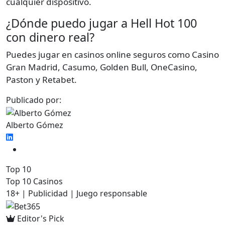
cualquier dispositivo.
¿Dónde puedo jugar a Hell Hot 100
con dinero real?
Puedes jugar en casinos online seguros como Casino
Gran Madrid, Casumo, Golden Bull, OneCasino,
Paston y Retabet.
Publicado por:
Alberto Gómez
Top 10
Top 10 Casinos
18+ | Publicidad | Juego responsable
Editor's Pick