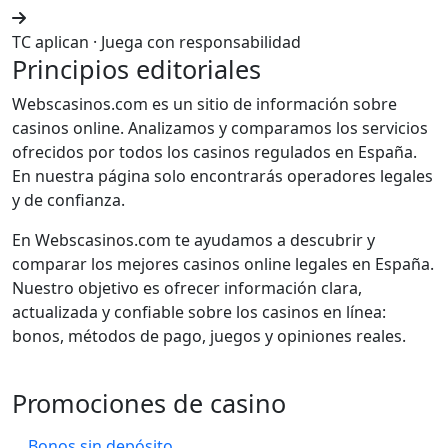
TC aplican · Juega con responsabilidad
Principios editoriales
Webscasinos.com es un sitio de información sobre
casinos online. Analizamos y comparamos los servicios
ofrecidos por todos los casinos regulados en España.
En nuestra página solo encontrarás operadores legales
y de confianza.
En Webscasinos.com te ayudamos a descubrir y
comparar los mejores casinos online legales en España.
Nuestro objetivo es ofrecer información clara,
actualizada y confiable sobre los casinos en línea:
bonos, métodos de pago, juegos y opiniones reales.
Promociones de casino
Bonos sin depósito