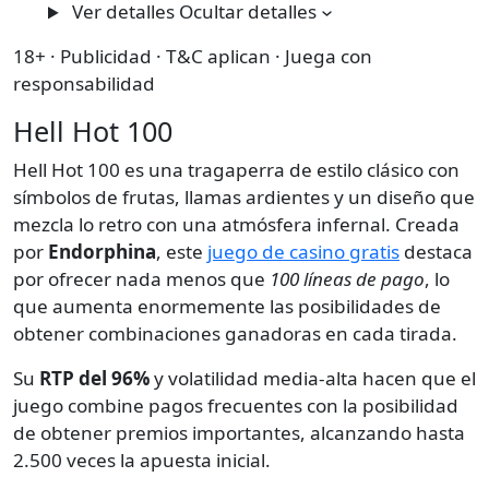
Ver detalles
Ocultar detalles
18+ · Publicidad · T&C aplican · Juega con
responsabilidad
Hell Hot 100
Hell Hot 100 es una tragaperra de estilo clásico con
símbolos de frutas, llamas ardientes y un diseño que
mezcla lo retro con una atmósfera infernal. Creada
por
Endorphina
, este
juego de casino gratis
destaca
por ofrecer nada menos que
100 líneas de pago
, lo
que aumenta enormemente las posibilidades de
obtener combinaciones ganadoras en cada tirada.
Su
RTP del 96%
y volatilidad media-alta hacen que el
juego combine pagos frecuentes con la posibilidad
de obtener premios importantes, alcanzando hasta
2.500 veces la apuesta inicial.