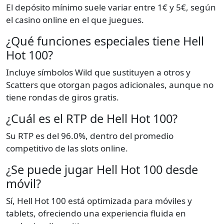
El depósito mínimo suele variar entre 1€ y 5€, según
el casino online en el que juegues.
¿Qué funciones especiales tiene Hell
Hot 100?
Incluye símbolos Wild que sustituyen a otros y
Scatters que otorgan pagos adicionales, aunque no
tiene rondas de giros gratis.
¿Cuál es el RTP de Hell Hot 100?
Su RTP es del 96.0%, dentro del promedio
competitivo de las slots online.
¿Se puede jugar Hell Hot 100 desde
móvil?
Sí, Hell Hot 100 está optimizada para móviles y
tablets, ofreciendo una experiencia fluida en