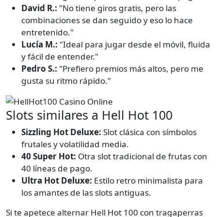
David R.:
"No tiene giros gratis, pero las
combinaciones se dan seguido y eso lo hace
entretenido."
Lucía M.:
"Ideal para jugar desde el móvil, fluida
y fácil de entender."
Pedro S.:
"Prefiero premios más altos, pero me
gusta su ritmo rápido."
Slots similares a Hell Hot 100
Sizzling Hot Deluxe:
Slot clásica con símbolos
frutales y volatilidad media.
40 Super Hot:
Otra slot tradicional de frutas con
40 líneas de pago.
Ultra Hot Deluxe:
Estilo retro minimalista para
los amantes de las slots antiguas.
Si te apetece alternar Hell Hot 100 con tragaperras