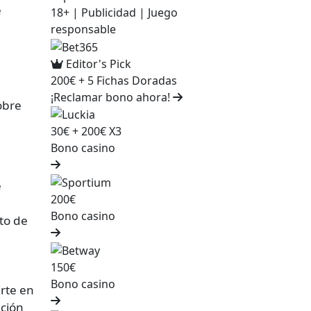
e
18+ | Publicidad | Juego
responsable
Editor's Pick
200€ + 5 Fichas Doradas
¡Reclamar bono ahora!
obre
30€ + 200€ X3
Bono casino
e
200€
Bono casino
to de
150€
Bono casino
irte en
ación