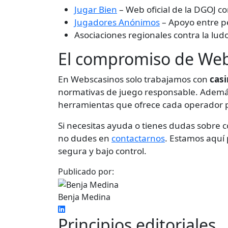
Jugar Bien
– Web oficial de la DGOJ c
Jugadores Anónimos
– Apoyo entre p
Asociaciones regionales contra la lu
El compromiso de Web
En Webscasinos solo trabajamos con
casi
normativas de juego responsable. Además
herramientas que ofrece cada operador pa
Si necesitas ayuda o tienes dudas sobre 
no dudes en
contactarnos
. Estamos aquí 
segura y bajo control.
Publicado por:
Benja Medina
Principios editoriales