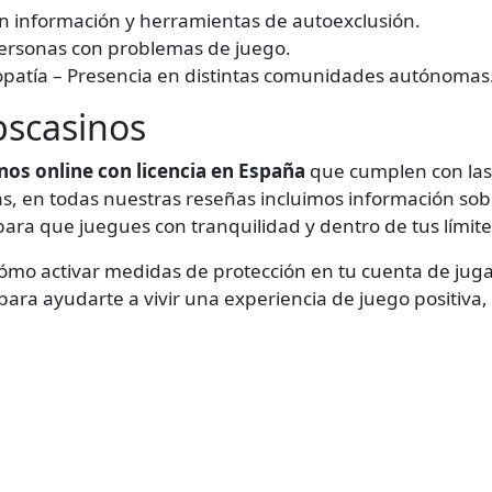
on información y herramientas de autoexclusión.
ersonas con problemas de juego.
dopatía – Presencia en distintas comunidades autónomas
scasinos
nos online con licencia en España
que cumplen con las
, en todas nuestras reseñas incluimos información sobr
ra que juegues con tranquilidad y dentro de tus límite
cómo activar medidas de protección en tu cuenta de juga
para ayudarte a vivir una experiencia de juego positiva,