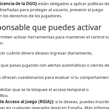
licencia de la DGOJ
están obligados a aplicar políticas d
iseñadas para proteger al usuario, prevenir el juego
n los derechos de los jugadores.
ponsable que puedes activar
ermiten activar herramientas para mantener el control s
on:
er cuánto dinero deseas ingresar diariamente,
 que pasas jugando con alertas automáticas o cierres d
ofrecen cuestionarios para evaluar si tu comportamien
icitar que se te bloquee el acceso temporal o
fico.
de Acceso al Juego (RGIAJ):
si lo deseas, puedes inscrib
jugar en cualquier operador legal en España. Más inform