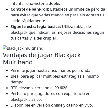
intentar una victoria doble.
Control de bankroll:
Establece un límite de pérdida
para evitar que varias manos en paralelo agoten tu
saldo rápidamente.
Sigue la estrategia básica:
Utiliza tablas de
blackjack que indican las mejores decisiones según
tus cartas y la del crupier.
Ventajas de jugar Blackjack
Multihand
Permite jugar hasta cinco manos por ronda.
Ideal para aplicar múltiples estrategias al mismo
tiempo.
RTP elevado, cercano al 99.60%.
Perfecto para jugadores con experiencia en
blackjack clásico.
Disponible en versión online y casino en vivo.