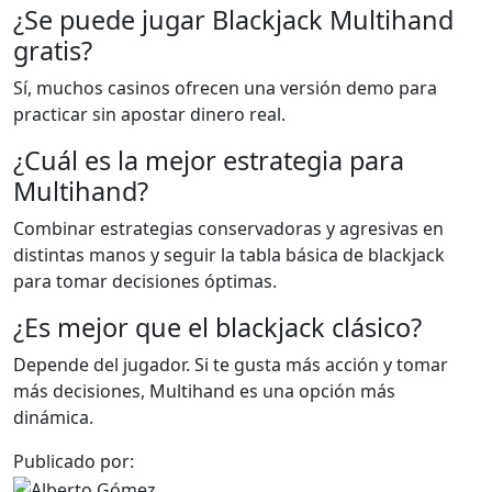
¿Se puede jugar Blackjack Multihand
gratis?
Sí, muchos casinos ofrecen una versión demo para
practicar sin apostar dinero real.
¿Cuál es la mejor estrategia para
Multihand?
Combinar estrategias conservadoras y agresivas en
distintas manos y seguir la tabla básica de blackjack
para tomar decisiones óptimas.
¿Es mejor que el blackjack clásico?
Depende del jugador. Si te gusta más acción y tomar
más decisiones, Multihand es una opción más
dinámica.
Publicado por: