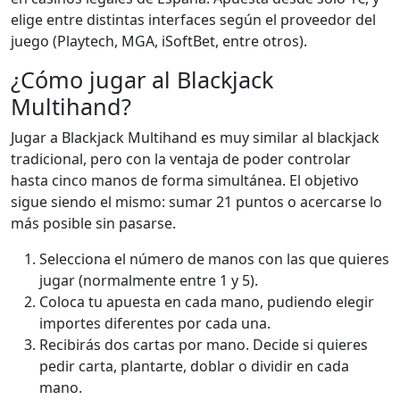
elige entre distintas interfaces según el proveedor del
juego (Playtech, MGA, iSoftBet, entre otros).
¿Cómo jugar al Blackjack
Multihand?
Jugar a Blackjack Multihand es muy similar al blackjack
tradicional, pero con la ventaja de poder controlar
hasta cinco manos de forma simultánea. El objetivo
sigue siendo el mismo: sumar 21 puntos o acercarse lo
más posible sin pasarse.
Selecciona el número de manos con las que quieres
jugar (normalmente entre 1 y 5).
Coloca tu apuesta en cada mano, pudiendo elegir
importes diferentes por cada una.
Recibirás dos cartas por mano. Decide si quieres
pedir carta, plantarte, doblar o dividir en cada
mano.