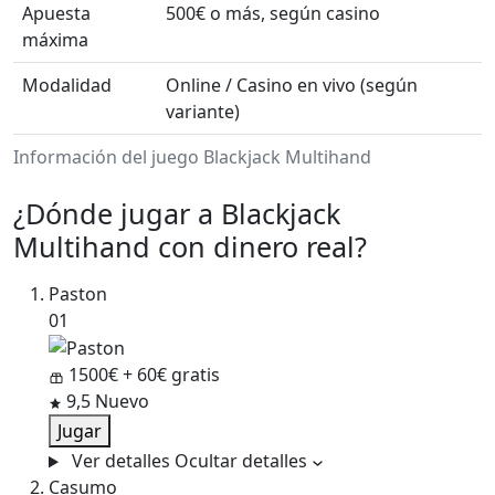
Apuesta
500€ o más, según casino
máxima
Modalidad
Online / Casino en vivo (según
variante)
Información del juego Blackjack Multihand
¿Dónde jugar a Blackjack
Multihand con dinero real?
Paston
01
1500€ + 60€ gratis
9,5
Nuevo
Jugar
Ver detalles
Ocultar detalles
Casumo