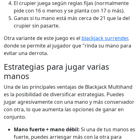
El crupier juega según reglas fijas (normalmente
pide con 16 o menos y se planta con 17 o más).
Ganas si tu mano está más cerca de 21 que la del
crupier sin pasarte.
Otra variante de este juego es el
blackjack surrender
,
donde se permite al jugador que "rinda su mano para
evitar una derrota.
Estrategias para jugar varias
manos
Una de las principales ventajas de Blackjack Multihand
es la posibilidad de diversificar estrategias. Puedes
jugar agresivamente con una mano y más conservador
con otra, lo que aumenta las opciones de ganar en
conjunto.
Mano fuerte + mano débil:
Si una de tus manos es
fuerte, puedes arriesgar más con la otra para