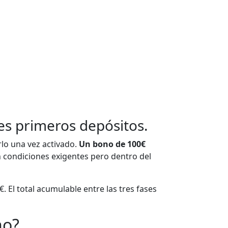
es primeros depósitos.
rlo una vez activado.
Un bono de 100€
on condiciones exigentes pero dentro del
 El total acumulable entre las tres fases
no?