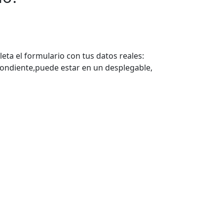
eta el formulario con tus datos reales:
pondiente,puede estar en un desplegable,