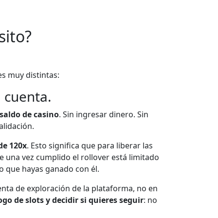
sito?
s muy distintas:
u cuenta.
 saldo de casino
. Sin ingresar dinero. Sin
alidación.
 de 120x
. Esto significa que para liberar las
 una vez cumplido el rollover está limitado
lo que hayas ganado con él.
enta de exploración de la plataforma, no en
ogo de slots y decidir si quieres seguir
: no