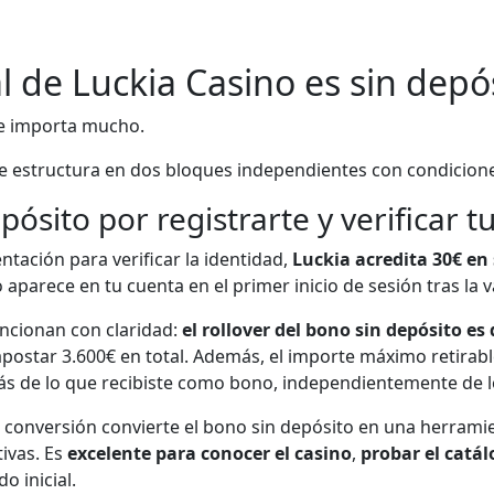
 de Luckia Casino es sin depó
lle importa mucho.
se estructura en dos bloques independientes con condicione
ósito por registrarte y verificar t
ntación para verificar la identidad,
Luckia acredita 30€ en
 aparece en tu cuenta en el primer inicio de sesión tras la v
encionan con claridad:
el rollover del bono sin depósito es
ostar 3.600€ en total. Además, el importe máximo retirable
más de lo que recibiste como bono, independientemente de 
de conversión convierte el bono sin depósito en una herrami
tivas. Es
excelente para conocer el casino
,
probar el catál
o inicial.