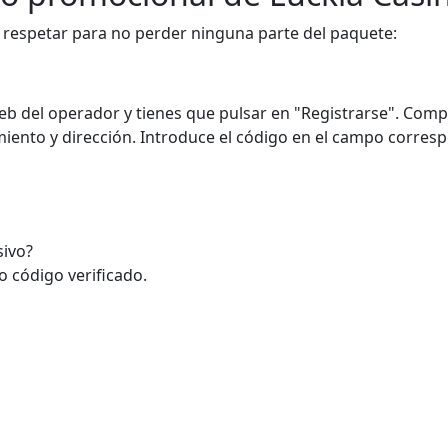
 respetar para no perder ninguna parte del paquete:
eb del operador y tienes que pulsar en "Registrarse". Compl
iento y dirección. Introduce el código en el campo corres
sivo?
o código verificado.