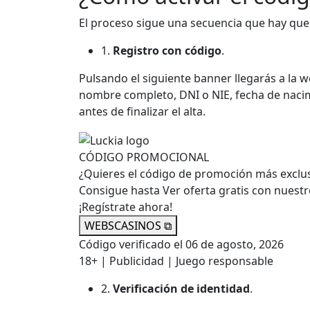
El proceso sigue una secuencia que hay que
1.
Registro con código
.
Pulsando el siguiente banner llegarás a la w
nombre completo, DNI o NIE, fecha de nacim
antes de finalizar el alta.
CÓDIGO PROMOCIONAL
¿Quieres el código de promoción más exclu
Consigue hasta Ver oferta gratis con nuestr
¡Regístrate ahora!
WEBSCASINOS
⧉
Código verificado el 06 de agosto, 2026
18+ | Publicidad | Juego responsable
2.
Verificación de identidad
.