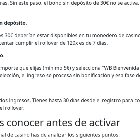
as. Sin este paso, el bono sin depósito de 30€ no se activa
in depósito
.
 Los 30€ deberían estar disponibles en tu monedero de casino
tentar cumplir el rollover de 120x es de 7 días.
no
.
l importe que elijas (mínimo 5€) y selecciona "WB Bienvenid
elección, el ingreso se procesa sin bonificación y esa fase 
os ingresos. Tienes hasta 30 días desde el registro para co
l rollover.
 conocer antes de activar
al de casino has de analizar los siguientes puntos: