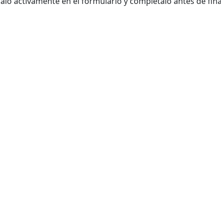
lo activamente en el formulario y complétalo antes de finali