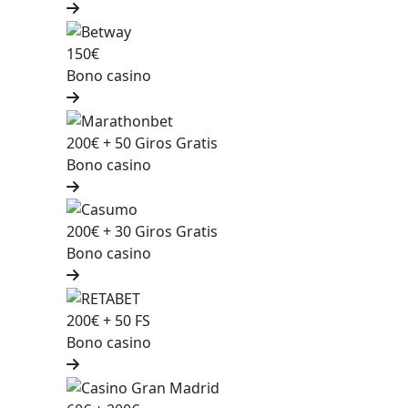
150€
Bono casino
200€ + 50 Giros Gratis
Bono casino
200€ + 30 Giros Gratis
Bono casino
200€ + 50 FS
Bono casino