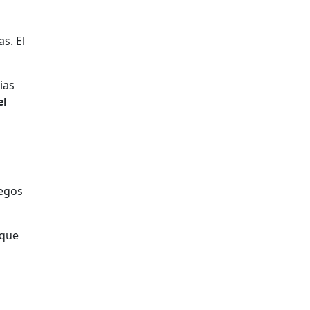
s. El
ias
el
uegos
rque