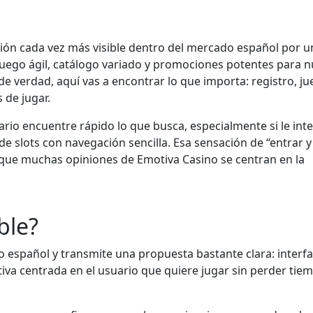
ión cada vez más visible dentro del mercado español por u
uego ágil, catálogo variado y promociones potentes para 
de verdad, aquí vas a encontrar lo que importa: registro, ju
 de jugar.
rio encuentre rápido lo que busca, especialmente si le int
n de slots con navegación sencilla. Esa sensación de “entrar y
 que muchas opiniones de Emotiva Casino se centran en la
ble?
o español y transmite una propuesta bastante clara: interf
iva centrada en el usuario que quiere jugar sin perder tie