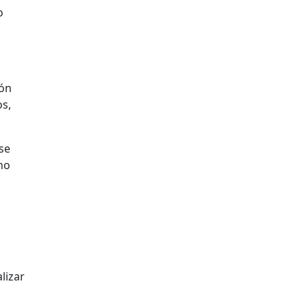
o
ión
os,
se
rno
lizar