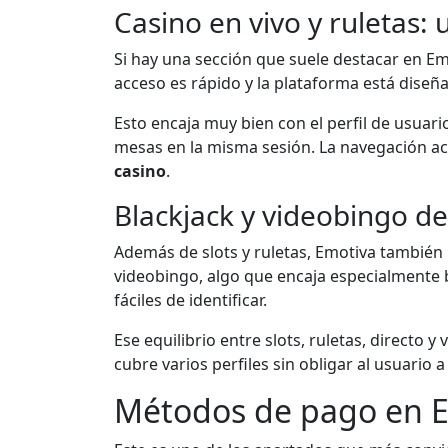
Casino en vivo y ruletas:
Si hay una sección que suele destacar en Emo
acceso es rápido y la plataforma está diseñ
Esto encaja muy bien con el perfil de usuar
mesas en la misma sesión. La navegación 
casino
.
Blackjack y videobingo d
Además de slots y ruletas, Emotiva también
videobingo, algo que encaja especialmente b
fáciles de identificar.
Ese equilibrio entre slots, ruletas, directo 
cubre varios perfiles sin obligar al usuario 
Métodos de pago en E