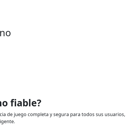
ino
o fiable?
cia de juego completa y segura para todos sus usuarios,
vigente.