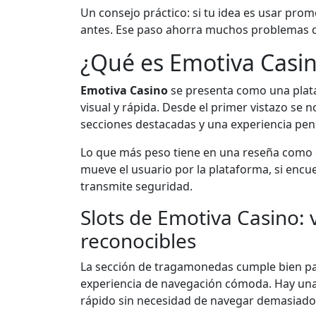
Un consejo práctico: si tu idea es usar prom
antes. Ese paso ahorra muchos problemas 
¿Qué es Emotiva Casin
Emotiva Casino
se presenta como una plat
visual y rápida. Desde el primer vistazo se n
secciones destacadas y una experiencia pen
Lo que más peso tiene en una reseña como es
mueve el usuario por la plataforma, si encuen
transmite seguridad.
Slots de Emotiva Casino: 
reconocibles
La sección de tragamonedas cumple bien para
experiencia de navegación cómoda. Hay una 
rápido sin necesidad de navegar demasiado