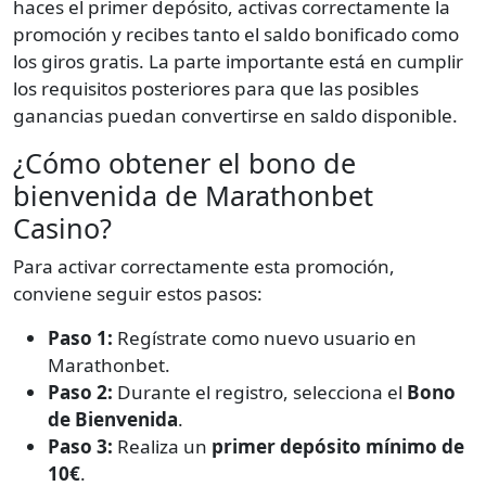
haces el primer depósito, activas correctamente la
promoción y recibes tanto el saldo bonificado como
los giros gratis. La parte importante está en cumplir
los requisitos posteriores para que las posibles
ganancias puedan convertirse en saldo disponible.
¿Cómo obtener el bono de
bienvenida de Marathonbet
Casino?
Para activar correctamente esta promoción,
conviene seguir estos pasos:
Paso 1:
Regístrate como nuevo usuario en
Marathonbet.
Paso 2:
Durante el registro, selecciona el
Bono
de Bienvenida
.
Paso 3:
Realiza un
primer depósito mínimo de
10€
.