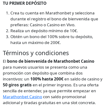
TU PRIMER DEPÓSITO
Crea tu cuenta en Marathonbet y selecciona
durante el registro el bono de bienvenida que
prefieras: Casino o Casino en Vivo.
Realiza un depósito mínimo de 10€.
Obtén un bono del 100% sobre tu depósito,
hasta un máximo de 200€.
Términos y condiciones
El
bono de bienvenida de Marathonbet Casino
para nuevos usuarios se presenta como una
promoción con depósito que combina dos
incentivos: un
100% hasta 200€
en saldo de casino y
50 giros gratis
en el primer ingreso. Es una oferta
sencilla de entender, ya que permite empezar en
Marathonbet Casino
con saldo promocional
adicional y tiradas gratuitas en una slot concreta.