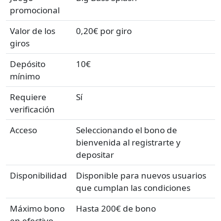
promocional
Valor de los
0,20€ por giro
giros
Depósito
10€
mínimo
Requiere
Sí
verificación
Acceso
Seleccionando el bono de
bienvenida al registrarte y
depositar
Disponibilidad
Disponible para nuevos usuarios
que cumplan las condiciones
Máximo bono
Hasta 200€ de bono
en efectivo