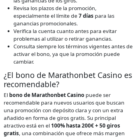
las ganancias de los giros.
Revisa los plazos de la promoción,
especialmente el límite de
7 días
para las
ganancias promocionales.
Verifica la cuenta cuanto antes para evitar
problemas al utilizar o retirar ganancias.
Consulta siempre los términos vigentes antes de
activar el bono, ya que la promoción puede
cambiar.
¿El bono de Marathonbet Casino es
recomendable?
El
bono de Marathonbet Casino
puede ser
recomendable para nuevos usuarios que buscan
una promoción con depósito clara y con un extra
añadido en forma de giros gratis. Su principal
atractivo está en el
100% hasta 200€ + 50 giros
gratis
, una combinación que ofrece más margen