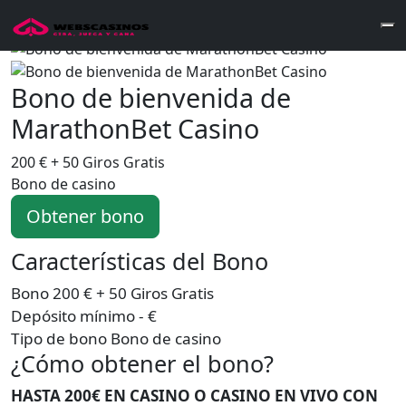
Inicio
Marathonbet
Bono de bienvenida de
MarathonBet Casino
200 € + 50 Giros Gratis
Bono de casino
Obtener bono
Características del Bono
Bono
200 € + 50 Giros Gratis
Depósito mínimo
- €
Tipo de bono
Bono de casino
¿Cómo obtener el bono?
HASTA 200€ EN CASINO O CASINO EN VIVO CON