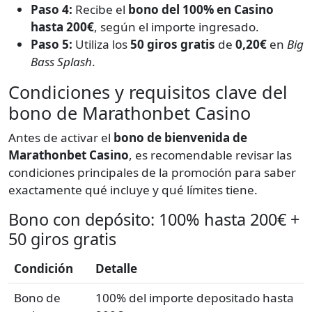
Paso 4:
Recibe el
bono del 100% en Casino
hasta 200€
, según el importe ingresado.
Paso 5:
Utiliza los
50 giros gratis
de
0,20€
en
Big
Bass Splash
.
Condiciones y requisitos clave del
bono de Marathonbet Casino
Antes de activar el
bono de bienvenida de
Marathonbet Casino
, es recomendable revisar las
condiciones principales de la promoción para saber
exactamente qué incluye y qué límites tiene.
Bono con depósito: 100% hasta 200€ +
50 giros gratis
Condición
Detalle
Bono de
100% del importe depositado hasta