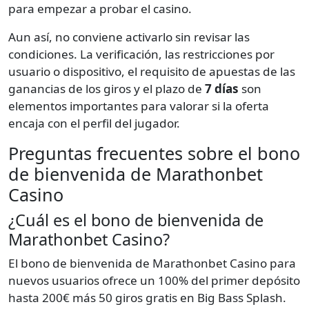
para empezar a probar el casino.
Aun así, no conviene activarlo sin revisar las
condiciones. La verificación, las restricciones por
usuario o dispositivo, el requisito de apuestas de las
ganancias de los giros y el plazo de
7 días
son
elementos importantes para valorar si la oferta
encaja con el perfil del jugador.
Preguntas frecuentes sobre el bono
de bienvenida de Marathonbet
Casino
¿Cuál es el bono de bienvenida de
Marathonbet Casino?
El bono de bienvenida de Marathonbet Casino para
nuevos usuarios ofrece un 100% del primer depósito
hasta 200€ más 50 giros gratis en Big Bass Splash.