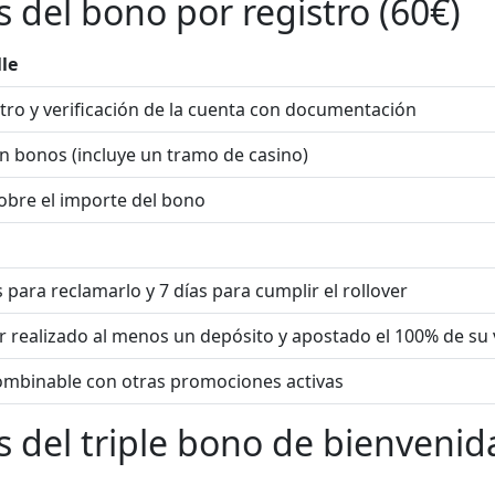
 del bono por registro (60€)
le
tro y verificación de la cuenta con documentación
n bonos (incluye un tramo de casino)
obre el importe del bono
s para reclamarlo y 7 días para cumplir el rollover
 realizado al menos un depósito y apostado el 100% de su 
mbinable con otras promociones activas
 del triple bono de bienvenid