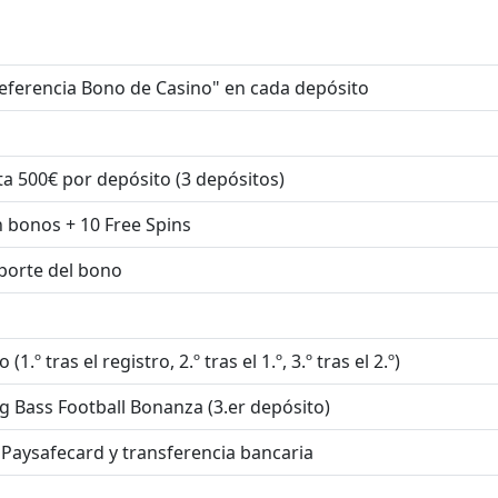
referencia Bono de Casino" en cada depósito
a 500€ por depósito (3 depósitos)
n bonos + 10 Free Spins
mporte del bono
(1.º tras el registro, 2.º tras el 1.º, 3.º tras el 2.º)
ig Bass Football Bonanza (3.er depósito)
, Paysafecard y transferencia bancaria