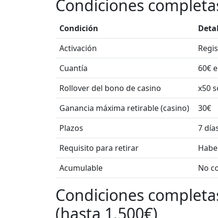
Condiciones completas
Condición
Detal
Activación
Regis
Cuantía
60€ e
Rollover del bono de casino
x50 s
Ganancia máxima retirable (casino)
30€
Plazos
7 día
Requisito para retirar
Haber
Acumulable
No co
Condiciones completas
(hasta 1.500€)