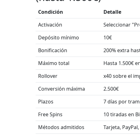
Condición
Detalle
Activación
Seleccionar "P
Depósito mínimo
10€
Bonificación
200% extra hast
Máximo total
Hasta 1.500€ e
Rollover
x40 sobre el i
Conversión máxima
2.500€
Plazos
7 días por tramo 
Free Spins
10 tiradas en B
Métodos admitidos
Tarjeta, PayPal