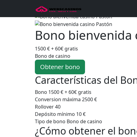
Inicio
Pastón
Bono bienvenida 
1500 € + 60€ gratis
Bono de casino
Obtener bono
Características del Bo
Bono
1500 € + 60€ gratis
Conversion máxima
2500 €
Rollover
40
Depósito mínimo
10 €
Tipo de bono
Bono de casino
¿Cómo obtener el bon