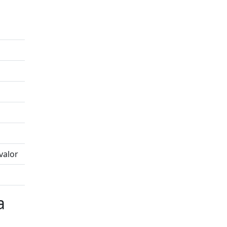
valor
a