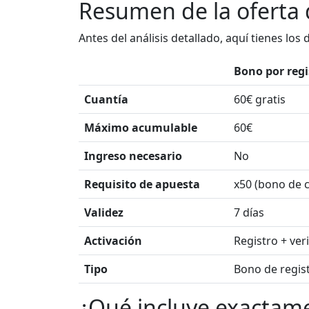
Resumen de la oferta 
Antes del análisis detallado, aquí tienes los 
Bono por regi
Cuantía
60€ gratis
Máximo acumulable
60€
Ingreso necesario
No
Requisito de apuesta
x50 (bono de 
Validez
7 días
Activación
Registro + ver
Tipo
Bono de regis
¿Qué incluye exactame