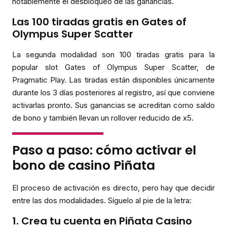
notablemente el desbloqueo de las ganancias.
Las 100 tiradas gratis en Gates of
Olympus Super Scatter
La segunda modalidad son 100 tiradas gratis para la
popular slot Gates of Olympus Super Scatter, de
Pragmatic Play. Las tiradas están disponibles únicamente
durante los 3 días posteriores al registro, así que conviene
activarlas pronto. Sus ganancias se acreditan como saldo
de bono y también llevan un rollover reducido de x5.
Paso a paso: cómo activar el
bono de casino Piñata
El proceso de activación es directo, pero hay que decidir
entre las dos modalidades. Síguelo al pie de la letra:
1. Crea tu cuenta en Piñata Casino