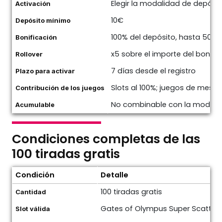
Elegir la modalidad de depósito
Activación
10€
Depósito mínimo
100% del depósito, hasta 50€
Bonificación
x5 sobre el importe del bono
Rollover
7 días desde el registro
Plazo para activar
Slots al 100%; juegos de mesa,
Contribución de los juegos
No combinable con la modalid
Acumulable
Condiciones completas de las
100 tiradas gratis
Condición
Detalle
100 tiradas gratis
Cantidad
Gates of Olympus Super Scatter 
Slot válida