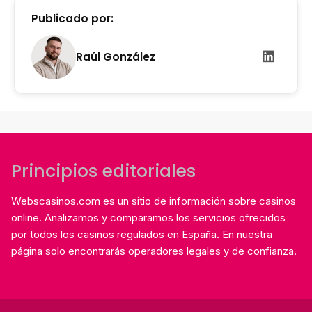
Publicado por:
Raúl González
Principios editoriales
Webscasinos.com es un sitio de información sobre casinos
online. Analizamos y comparamos los servicios ofrecidos
por todos los casinos regulados en España. En nuestra
página solo encontrarás operadores legales y de confianza.