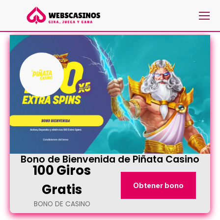
Inicio
Piñata Casino
Bono de Bienvenida de Piñata Casino
100 Giros
Gratis
Obtener bono
BONO DE CASINO