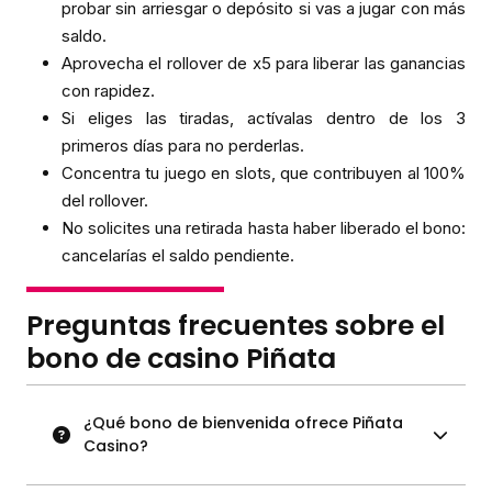
probar sin arriesgar o depósito si vas a jugar con más
saldo.
Aprovecha el rollover de x5 para liberar las ganancias
con rapidez.
Si eliges las tiradas, actívalas dentro de los 3
primeros días para no perderlas.
Concentra tu juego en slots, que contribuyen al 100%
del rollover.
No solicites una retirada hasta haber liberado el bono:
cancelarías el saldo pendiente.
Preguntas frecuentes sobre el
bono de casino Piñata
¿Qué bono de bienvenida ofrece Piñata
Casino?