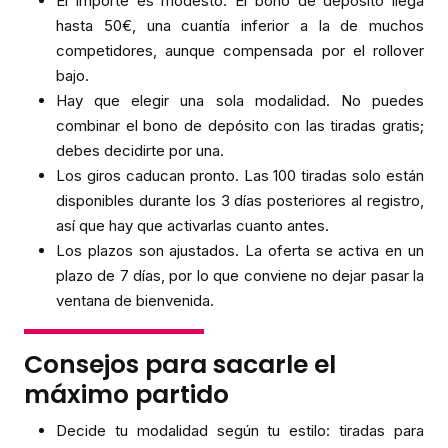
El importe es modesto. El bono de depósito llega
hasta 50€, una cuantía inferior a la de muchos
competidores, aunque compensada por el rollover
bajo.
Hay que elegir una sola modalidad. No puedes
combinar el bono de depósito con las tiradas gratis;
debes decidirte por una.
Los giros caducan pronto. Las 100 tiradas solo están
disponibles durante los 3 días posteriores al registro,
así que hay que activarlas cuanto antes.
Los plazos son ajustados. La oferta se activa en un
plazo de 7 días, por lo que conviene no dejar pasar la
ventana de bienvenida.
Consejos para sacarle el
máximo partido
Decide tu modalidad según tu estilo: tiradas para