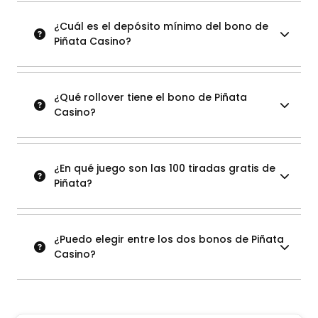
¿Cuál es el depósito mínimo del bono de
Piñata Casino?
¿Qué rollover tiene el bono de Piñata
Casino?
¿En qué juego son las 100 tiradas gratis de
Piñata?
¿Puedo elegir entre los dos bonos de Piñata
Casino?