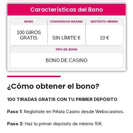
Características del Bono
BONO
CONVERSION MÁXIMA
DEPÓSITO MÍNIMO
100 GIROS
GRATIS
SIN LÍMITE €
10 €
TIPO DE BONO
BONO DE CASINO
¿Cómo obtener el bono?
100 TIRADAS GRATIS CON TU PRIMER DEPÓSITO
Paso 1:
Regístrate en Piñata Casino desde Webscasinos.
Paso 2:
Haz tu primer depósito de mínimo 10€.