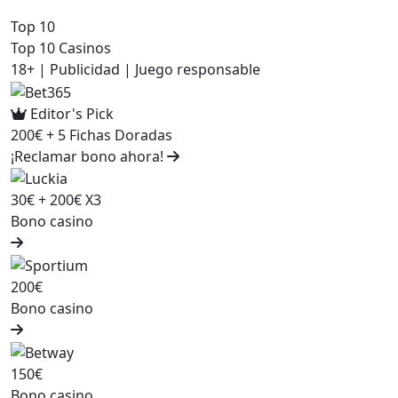
Top 10
Top 10 Casinos
18+ | Publicidad | Juego responsable
Editor's Pick
200€ + 5 Fichas Doradas
¡Reclamar bono ahora!
30€ + 200€ X3
Bono casino
200€
Bono casino
150€
Bono casino