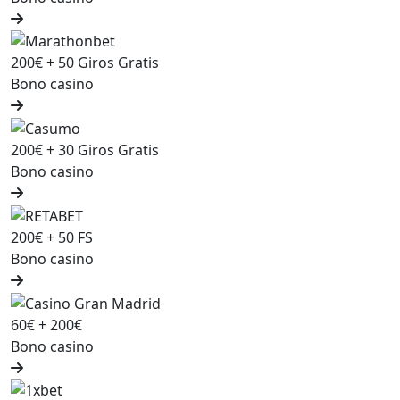
200€ + 50 Giros Gratis
Bono casino
200€ + 30 Giros Gratis
Bono casino
200€ + 50 FS
Bono casino
60€ + 200€
Bono casino