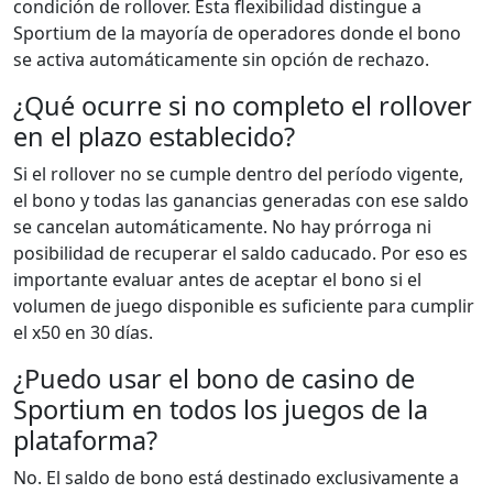
condición de rollover. Esta flexibilidad distingue a
Sportium de la mayoría de operadores donde el bono
se activa automáticamente sin opción de rechazo.
¿Qué ocurre si no completo el rollover
en el plazo establecido?
Si el rollover no se cumple dentro del período vigente,
el bono y todas las ganancias generadas con ese saldo
se cancelan automáticamente. No hay prórroga ni
posibilidad de recuperar el saldo caducado. Por eso es
importante evaluar antes de aceptar el bono si el
volumen de juego disponible es suficiente para cumplir
el x50 en 30 días.
¿Puedo usar el bono de casino de
Sportium en todos los juegos de la
plataforma?
No. El saldo de bono está destinado exclusivamente a