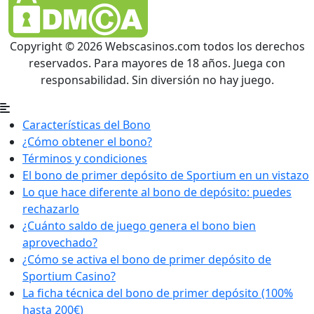
Copyright © 2026 Webscasinos.com todos los derechos
reservados. Para mayores de 18 años. Juega con
responsabilidad. Sin diversión no hay juego.
Características del Bono
¿Cómo obtener el bono?
Términos y condiciones
El bono de primer depósito de Sportium en un vistazo
Lo que hace diferente al bono de depósito: puedes
rechazarlo
¿Cuánto saldo de juego genera el bono bien
aprovechado?
¿Cómo se activa el bono de primer depósito de
Sportium Casino?
La ficha técnica del bono de primer depósito (100%
hasta 200€)