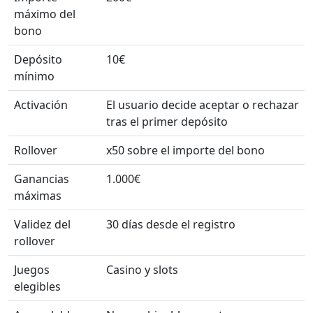
máximo del
bono
Depósito
10€
mínimo
Activación
El usuario decide aceptar o rechazar
tras el primer depósito
Rollover
x50 sobre el importe del bono
Ganancias
1.000€
máximas
Validez del
30 días desde el registro
rollover
Juegos
Casino y slots
elegibles