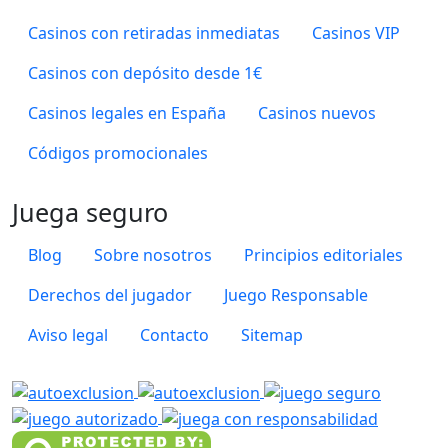
Casinos con retiradas inmediatas
Casinos VIP
Casinos con depósito desde 1€
Casinos legales en España
Casinos nuevos
Códigos promocionales
Juega seguro
Blog
Sobre nosotros
Principios editoriales
Derechos del jugador
Juego Responsable
Aviso legal
Contacto
Sitemap