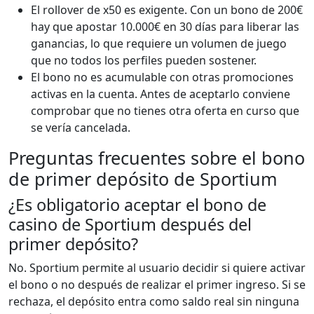
El rollover de x50 es exigente. Con un bono de 200€
hay que apostar 10.000€ en 30 días para liberar las
ganancias, lo que requiere un volumen de juego
que no todos los perfiles pueden sostener.
El bono no es acumulable con otras promociones
activas en la cuenta. Antes de aceptarlo conviene
comprobar que no tienes otra oferta en curso que
se vería cancelada.
Preguntas frecuentes sobre el bono
de primer depósito de Sportium
¿Es obligatorio aceptar el bono de
casino de Sportium después del
primer depósito?
No. Sportium permite al usuario decidir si quiere activar
el bono o no después de realizar el primer ingreso. Si se
rechaza, el depósito entra como saldo real sin ninguna